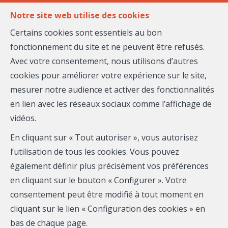
FR
EN
Notre site web utilise des cookies
Certains cookies sont essentiels au bon
fonctionnement du site et ne peuvent être refusés.
MENU
Avec votre consentement, nous utilisons d’autres
cookies pour améliorer votre expérience sur le site,
mesurer notre audience et activer des fonctionnalités
Nathalie ABOYANS
en lien avec les réseaux sociaux comme l’affichage de
vidéos.
Nice Home by Maison
En cliquant sur « Tout autoriser », vous autorisez
Massena
l’utilisation de tous les cookies. Vous pouvez
également définir plus précisément vos préférences
Mobile:
06.78.89.83.03
en cliquant sur le bouton « Configurer ». Votre
Email :
nathalie.aboyans@maison-massena.fr
consentement peut être modifié à tout moment en
cliquant sur le lien « Configuration des cookies » en
RSAC EI : 829624238
bas de chaque page.