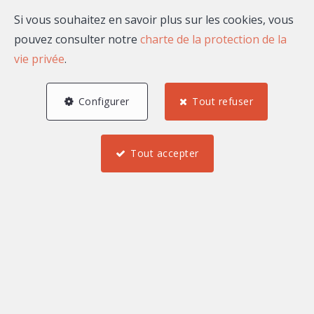
Téléphone
Si vous souhaitez en savoir plus sur les cookies, vous
pouvez consulter notre
charte de la protection de la
vie privée
.
Email
Configurer
Tout refuser
A propos de Nathalie
Tout accepter
ABOYANS
Bonjour, je suis Nathalie ABOYANS, agent commercial
indépendant rattaché au market center Nice Home by
Maison Massena.