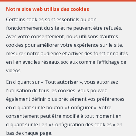
FR
EN
Notre site web utilise des cookies
Certains cookies sont essentiels au bon
fonctionnement du site et ne peuvent être refusés.
MENU
Avec votre consentement, nous utilisons d’autres
cookies pour améliorer votre expérience sur le site,
mesurer notre audience et activer des fonctionnalités
William SALDOT
en lien avec les réseaux sociaux comme l’affichage de
vidéos.
Maison Massena
En cliquant sur « Tout autoriser », vous autorisez
Mobile:
06.03.95.14.25
l’utilisation de tous les cookies. Vous pouvez
également définir plus précisément vos préférences
Email :
william.saldot@maison-massena.fr
en cliquant sur le bouton « Configurer ». Votre
RSAC EI : 938513207
consentement peut être modifié à tout moment en
cliquant sur le lien « Configuration des cookies » en
Téléphone
bas de chaque page.