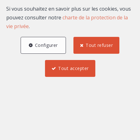
Si vous souhaitez en savoir plus sur les cookies, vous
Email
pouvez consulter notre
charte de la protection de la
vie privée
.
Configurer
Tout refuser
A propos de William
SALDOT
Tout accepter
Bonjour, je suis William SALDOT, agent commercial
indépendant rattaché au market center Maison
Massena.
Mes biens à la vente ou à
la location