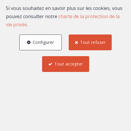
JOULAKIAN
Si vous souhaitez en savoir plus sur les cookies, vous
pouvez consulter notre
charte de la protection de la
Bonjour, je suis Elisabeth JOULAKIAN, agent
vie privée
.
commercial indépendant rattaché au market center
LEADERSHIP.
Configurer
Tout refuser
Mes biens à la vente ou à
Tout accepter
la location