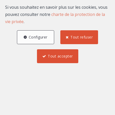
Si vous souhaitez en savoir plus sur les cookies, vous
Email
pouvez consulter notre
charte de la protection de la
vie privée
.
Configurer
Tout refuser
A propos de Ellada
LORETSYAN
Tout accepter
Bonjour, je suis Ellada LORETSYAN, agent commercial
indépendant rattaché au market center Maison
Massena.
Mes biens à la vente ou à
la location