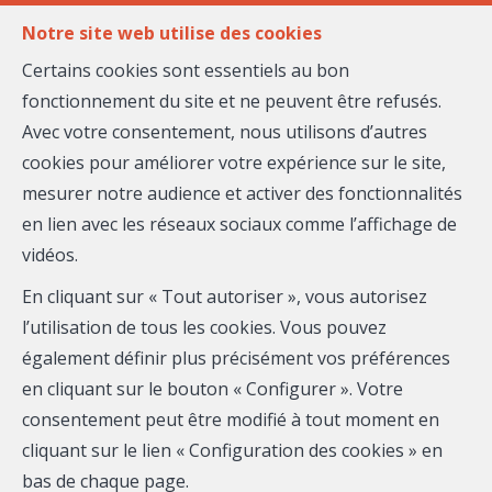
FR
EN
Notre site web utilise des cookies
Certains cookies sont essentiels au bon
fonctionnement du site et ne peuvent être refusés.
MENU
Avec votre consentement, nous utilisons d’autres
cookies pour améliorer votre expérience sur le site,
mesurer notre audience et activer des fonctionnalités
Ellada LORETSYAN
en lien avec les réseaux sociaux comme l’affichage de
vidéos.
Maison Massena
En cliquant sur « Tout autoriser », vous autorisez
Mobile:
0669537844
l’utilisation de tous les cookies. Vous pouvez
également définir plus précisément vos préférences
Email :
e.loretsyan@maison-massena.fr
en cliquant sur le bouton « Configurer ». Votre
RSAC EI : 750108748
consentement peut être modifié à tout moment en
cliquant sur le lien « Configuration des cookies » en
Téléphone
bas de chaque page.