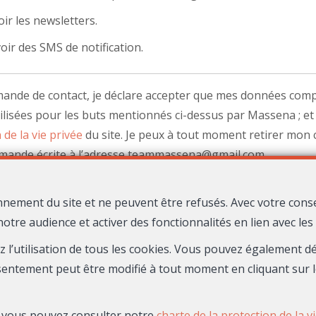
ir les newsletters.
oir des SMS de notification.
nde de contact, je déclare accepter que mes données comp
ilisées pour les buts mentionnés ci-dessus par Massena ; et 
 de la vie privée
du site. Je peux à tout moment retirer mo
emande écrite à l’adresse teammassena@gmail.com.
nnement du site et ne peuvent être refusés. Avec votre cons
Envoyer
notre audience et activer des fonctionnalités en lien avec le
ez l’utilisation de tous les cookies. Vous pouvez également 
sentement peut être modifié à tout moment en cliquant sur l
Maison Massena
9 Avenue Gustave V
06000 Nice
—
—
TEL.
04 22 13 13 14
s, vous pouvez consulter notre
charte de la protection de la v