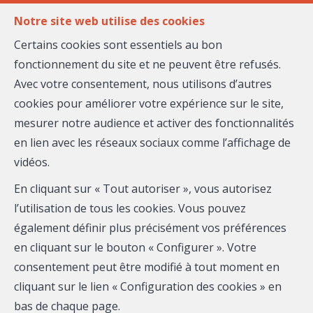
FR
EN
Notre site web utilise des cookies
Certains cookies sont essentiels au bon
fonctionnement du site et ne peuvent être refusés.
MENU
Avec votre consentement, nous utilisons d’autres
cookies pour améliorer votre expérience sur le site,
mesurer notre audience et activer des fonctionnalités
Elie CAKIM
en lien avec les réseaux sociaux comme l’affichage de
vidéos.
Maison Massena
En cliquant sur « Tout autoriser », vous autorisez
Mobile:
07 59 69 09 67
l’utilisation de tous les cookies. Vous pouvez
également définir plus précisément vos préférences
Email :
elie.cakim@maison-massena.fr
en cliquant sur le bouton « Configurer ». Votre
consentement peut être modifié à tout moment en
Téléphone
cliquant sur le lien « Configuration des cookies » en
bas de chaque page.