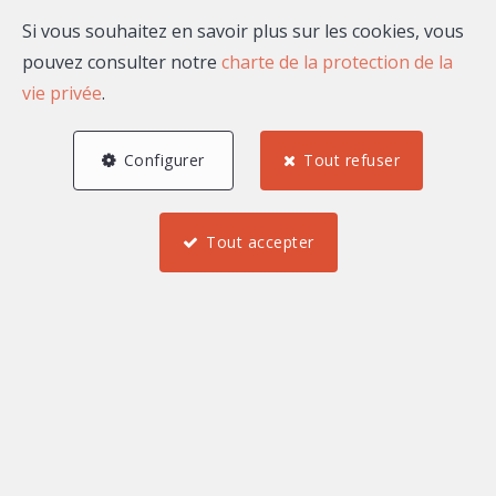
Email
Si vous souhaitez en savoir plus sur les cookies, vous
pouvez consulter notre
charte de la protection de la
vie privée
.
A propos de Elie CAKIM
Configurer
Tout refuser
Proactif et fiable, j’accompagne mes clients dans leurs
projets immobiliers avec résilience et bienveillance.
Tout accepter
Compréhensif et ouvert d’esprit, je mets un point
d’honneur à écouter leurs besoins et à proposer des
solutions sur mesure, qu’il s’agisse d’un investissement
ou d’une recherche axée sur le confort et le bien-être.
Passionné par le luxe, la gastronomie, les voyages et
tout ce qui contribue à une véritable qualité de vie, je
crois qu’un bien immobilier doit refléter plus qu’un
simple espace : il doit incarner un art de vivre.