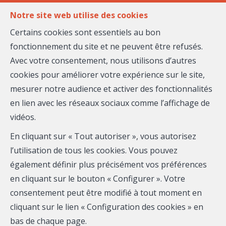
FR
EN
Notre site web utilise des cookies
Certains cookies sont essentiels au bon
fonctionnement du site et ne peuvent être refusés.
MENU
Avec votre consentement, nous utilisons d’autres
cookies pour améliorer votre expérience sur le site,
mesurer notre audience et activer des fonctionnalités
ilias AHNIN
en lien avec les réseaux sociaux comme l’affichage de
vidéos.
Maison Massena
En cliquant sur « Tout autoriser », vous autorisez
Mobile:
07 49 28 04 90
l’utilisation de tous les cookies. Vous pouvez
également définir plus précisément vos préférences
Email :
ilias.ahnin@maison-massena.fr
en cliquant sur le bouton « Configurer ». Votre
consentement peut être modifié à tout moment en
Téléphone
cliquant sur le lien « Configuration des cookies » en
bas de chaque page.