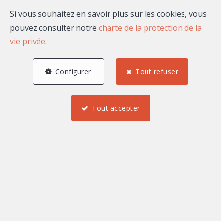
Email
Si vous souhaitez en savoir plus sur les cookies, vous
pouvez consulter notre
charte de la protection de la
vie privée
.
A propos de ilias AHNIN
Configurer
Tout refuser
Bonjour, je suis ilias AHNIN, agent commercial
indépendant rattaché au market center Maison
Tout accepter
Massena.
Mes biens à la vente ou à
la location