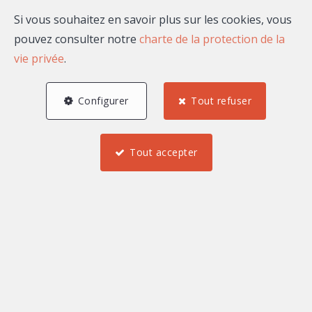
Email
Si vous souhaitez en savoir plus sur les cookies, vous
pouvez consulter notre
charte de la protection de la
vie privée
.
A propos de François
Configurer
Tout refuser
THENADEY
Bonjour, je suis François THENADEY, agent commercial
Tout accepter
indépendant rattaché au market center Maison
Massena.
Mes biens à la vente ou à
la location