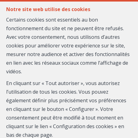
FR
EN
Notre site web utilise des cookies
Certains cookies sont essentiels au bon
fonctionnement du site et ne peuvent être refusés.
MENU
Avec votre consentement, nous utilisons d’autres
cookies pour améliorer votre expérience sur le site,
mesurer notre audience et activer des fonctionnalités
François THENADEY
en lien avec les réseaux sociaux comme l’affichage de
vidéos.
Maison Massena
En cliquant sur « Tout autoriser », vous autorisez
Mobile:
06.79.96.53.44
l’utilisation de tous les cookies. Vous pouvez
également définir plus précisément vos préférences
Email :
francois.thenadey@maison-massena.fr
en cliquant sur le bouton « Configurer ». Votre
consentement peut être modifié à tout moment en
Téléphone
cliquant sur le lien « Configuration des cookies » en
bas de chaque page.