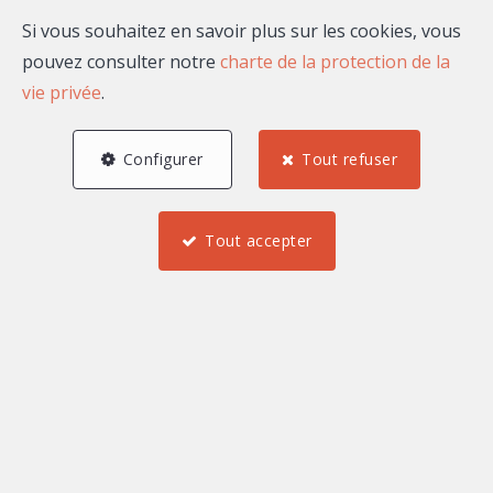
Si vous souhaitez en savoir plus sur les cookies, vous
pouvez consulter notre
charte de la protection de la
vie privée
.
Configurer
Tout refuser
Maison Massena
9 Avenue Gustave V
—
Tout accepter
06000 Nice
—
TEL.
04 22 13 13 14
N° entreprise : SIREN: 834084303
Honoraires
Conditions générales d'utilisation du site
Charte de la protection de la vie privée