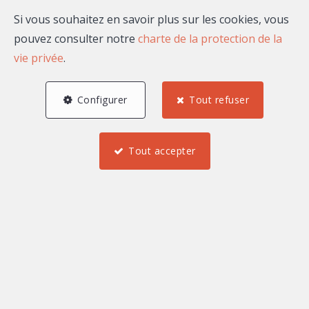
Si vous souhaitez en savoir plus sur les cookies, vous
Email
pouvez consulter notre
charte de la protection de la
vie privée
.
Configurer
Tout refuser
A propos de Claire
CASTELLI
Tout accepter
Bonjour, je suis Claire CASTELLI, agent commercial
indépendant rattaché au market center Nice Home by
Maison Massena.
Mes biens à la vente ou à
la location