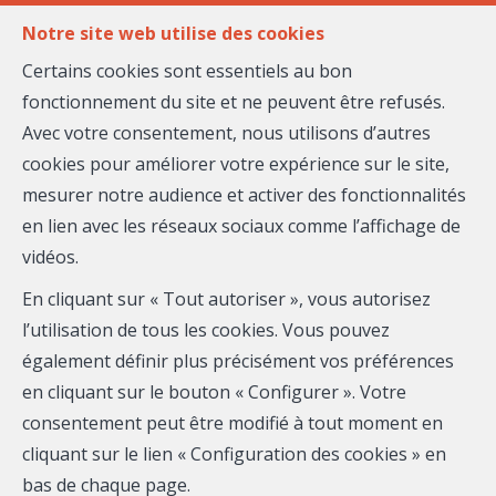
FR
EN
Notre site web utilise des cookies
Certains cookies sont essentiels au bon
fonctionnement du site et ne peuvent être refusés.
MENU
Avec votre consentement, nous utilisons d’autres
cookies pour améliorer votre expérience sur le site,
mesurer notre audience et activer des fonctionnalités
Claire CASTELLI
en lien avec les réseaux sociaux comme l’affichage de
vidéos.
Nice Home by Maison
En cliquant sur « Tout autoriser », vous autorisez
Massena
l’utilisation de tous les cookies. Vous pouvez
également définir plus précisément vos préférences
Mobile:
06.21.09.69.06
en cliquant sur le bouton « Configurer ». Votre
Email :
claire.castelli@maison-massena.fr
consentement peut être modifié à tout moment en
cliquant sur le lien « Configuration des cookies » en
Téléphone
bas de chaque page.