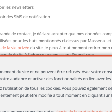
ir les newsletters.
oir des SMS de notification.
nde de contact, je déclare accepter que mes données comp
ilisées pour les buts mentionnés ci-dessus par Massena ; et 
 de la vie privée
du site. Je peux à tout moment retirer mo
emande écrite à l’adresse teammassena@gmail.com.
nnement du site et ne peuvent être refusés. Avec votre cons
Envoyer
notre audience et activer des fonctionnalités en lien avec le
ez l’utilisation de tous les cookies. Vous pouvez également 
sentement peut être modifié à tout moment en cliquant sur l
Maison Massena
9 Avenue Gustave V
06000 Nice
—
—
TEL.
04 22 13 13 14
s, vous pouvez consulter notre
charte de la protection de la v