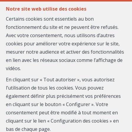
FR
EN
Notre site web utilise des cookies
Certains cookies sont essentiels au bon
fonctionnement du site et ne peuvent être refusés.
MENU
Avec votre consentement, nous utilisons d’autres
Agent-
cookies pour améliorer votre expérience sur le site,
Vendre votre bien avec
mesurer notre audience et activer des fonctionnalités
Vendre
Johanna THIERCELIN
en lien avec les réseaux sociaux comme l’affichage de
vidéos.
Chez Massena, nous vous proposons des services
immobiliers innovants pensés pour vous. Avec l'aide de
En cliquant sur « Tout autoriser », vous autorisez
nos outils marketing, nous vous accompagnons de A à
l’utilisation de tous les cookies. Vous pouvez
Z pour la concrétisation de votre projet. Découvrez-en
également définir plus précisément vos préférences
plus sur ce que nous pouvons vous offrir :
en cliquant sur le bouton « Configurer ». Votre
consentement peut être modifié à tout moment en
cliquant sur le lien « Configuration des cookies » en
1
bas de chaque page.