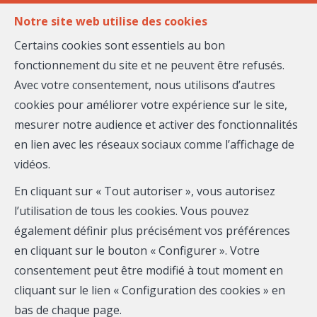
FR
EN
Notre site web utilise des cookies
Certains cookies sont essentiels au bon
fonctionnement du site et ne peuvent être refusés.
MENU
Avec votre consentement, nous utilisons d’autres
Agent-
cookies pour améliorer votre expérience sur le site,
Vendre votre bien avec Fabrice
mesurer notre audience et activer des fonctionnalités
Vendre
NICOL
en lien avec les réseaux sociaux comme l’affichage de
vidéos.
Chez Massena, nous vous proposons des services
immobiliers innovants pensés pour vous. Avec l'aide de
En cliquant sur « Tout autoriser », vous autorisez
nos outils marketing, nous vous accompagnons de A à
l’utilisation de tous les cookies. Vous pouvez
Z pour la concrétisation de votre projet. Découvrez-en
également définir plus précisément vos préférences
plus sur ce que nous pouvons vous offrir :
en cliquant sur le bouton « Configurer ». Votre
consentement peut être modifié à tout moment en
cliquant sur le lien « Configuration des cookies » en
1
bas de chaque page.