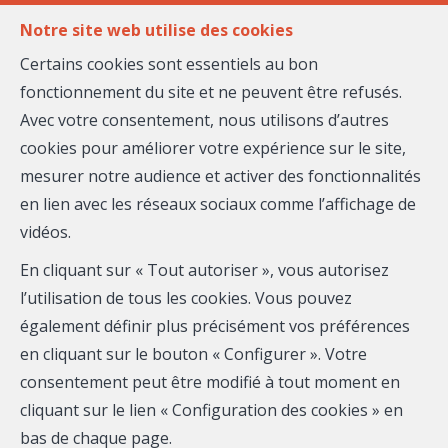
FR
EN
Notre site web utilise des cookies
Certains cookies sont essentiels au bon
fonctionnement du site et ne peuvent être refusés.
MENU
Avec votre consentement, nous utilisons d’autres
cookies pour améliorer votre expérience sur le site,
mesurer notre audience et activer des fonctionnalités
Pierre-Yves DUCHIRON
en lien avec les réseaux sociaux comme l’affichage de
vidéos.
LEADERSHIP
En cliquant sur « Tout autoriser », vous autorisez
Mobile:
0658563007
l’utilisation de tous les cookies. Vous pouvez
également définir plus précisément vos préférences
Email :
pierre.duchiron@maison-massena.fr
en cliquant sur le bouton « Configurer ». Votre
consentement peut être modifié à tout moment en
Téléphone
cliquant sur le lien « Configuration des cookies » en
bas de chaque page.