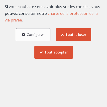
Email
Si vous souhaitez en savoir plus sur les cookies, vous
pouvez consulter notre
charte de la protection de la
vie privée
.
A propos de Pierre-Yves
Configurer
Tout refuser
DUCHIRON
Bonjour, je suis Pierre-Yves DUCHIRON, agent
Tout accepter
commercial indépendant rattaché au market center
LEADERSHIP.
Mes biens à la vente ou à
la location